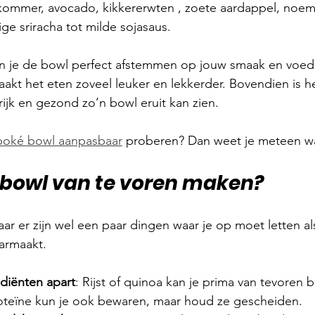
ommer, avocado, kikkererwten , zoete aardappel, noem
tige sriracha tot milde sojasaus.
n je de bowl perfect afstemmen op jouw smaak en voed
akt het eten zoveel leuker en lekkerder. Bovendien is he
rijk en gezond zo’n bowl eruit kan zien.
poké bowl aanpasbaar
 proberen? Dan weet je meteen wa
ebowl van te voren maken?
ar er zijn wel een paar dingen waar je op moet letten als
armaakt.
diënten apart
: Rijst of quinoa kan je prima van tevoren 
teïne kun je ook bewaren, maar houd ze gescheiden.