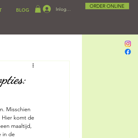
ORDER ONLINE
Inloggen
T
BLOG
pties:
n. Misschien 
. Hier komt de 
een maaltijd, 
 in de 