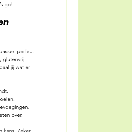
’s go!
en 
passen perfect 
 glutenvrij 
al jij wat er 
ndt.
doelen.
oevoegingen.
 eten over.
n kans. Zeker 