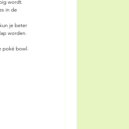
pig wordt.
es in de 
un je beter 
slap worden.
e poké bowl. 