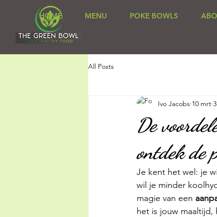
HOME
MENU
POKE BOWLS
ABO
All Posts
Ivo Jacobs
10 mrt
3
De voordel
ontdek de 
Je kent het wel: je 
wil je minder koolhy
magie van een 
aanp
het is jouw maaltijd