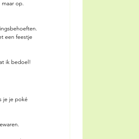
 maar op.
ingsbehoeften. 
t een feestje 
t ik bedoel!
 je je poké 
bewaren. 