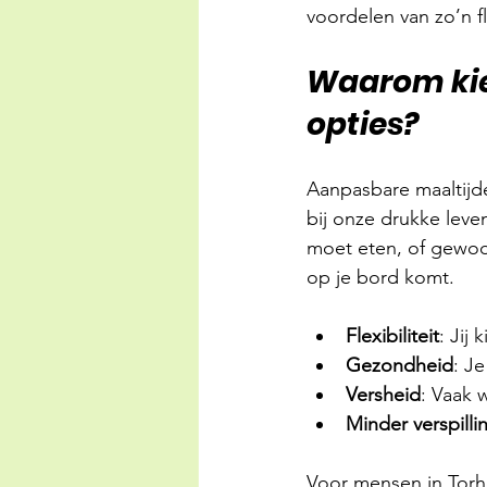
voordelen van zo’n fl
Waarom kie
opties?
Aanpasbare maaltijde
bij onze drukke leven
moet eten, of gewoon
op je bord komt.
Flexibiliteit
: Jij 
Gezondheid
: J
Versheid
: Vaak 
Minder verspilli
Voor mensen in Torho